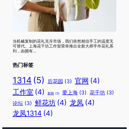
当机械复制的花礼充斥市场，我们依然相信手工的温度无
可替代。上海花千坊工作室荣幸推出全新大师手作花礼系
列，由拥有…
热门标签
1314
(5)
官网
(4)
后花园
(3)
工作室
(4)
爱上海
(3)
花千坊
(3)
新闻
(2)
鲜花坊
(4)
龙凤
(4)
论坛
(3)
龙凤1314
(4)