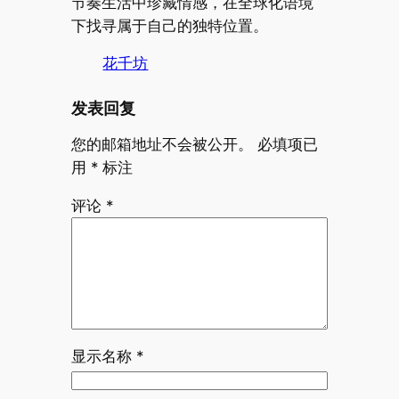
节奏生活中珍藏情感，在全球化语境
下找寻属于自己的独特位置。
花千坊
发表回复
您的邮箱地址不会被公开。
必填项已
用
*
标注
评论
*
显示名称
*