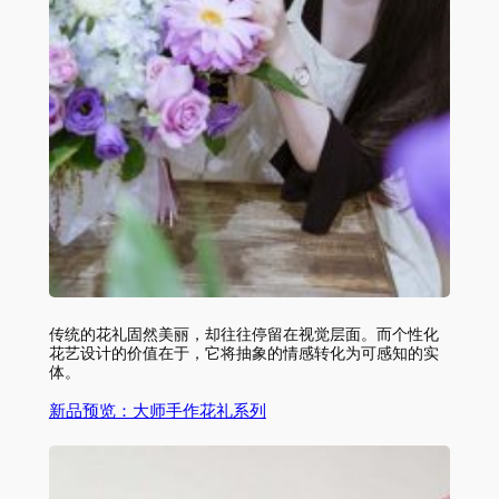
传统的花礼固然美丽，却往往停留在视觉层面。而个性化
花艺设计的价值在于，它将抽象的情感转化为可感知的实
体。
新品预览：大师手作花礼系列