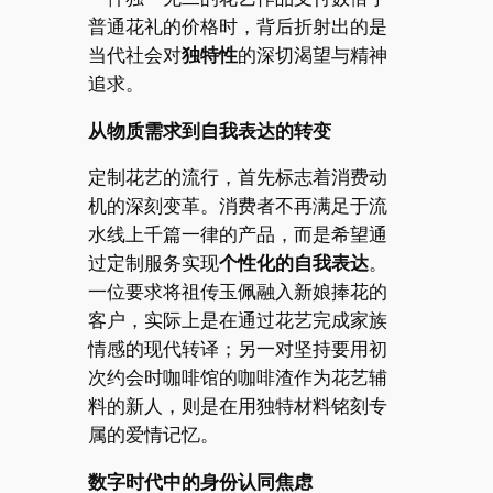
普通花礼的价格时，背后折射出的是
当代社会对
独特性
的深切渴望与精神
追求。
从物质需求到自我表达的转变
定制花艺的流行，首先标志着消费动
机的深刻变革。消费者不再满足于流
水线上千篇一律的产品，而是希望通
过定制服务实现
个性化的自我表达
。
一位要求将祖传玉佩融入新娘捧花的
客户，实际上是在通过花艺完成家族
情感的现代转译；另一对坚持要用初
次约会时咖啡馆的咖啡渣作为花艺辅
料的新人，则是在用独特材料铭刻专
属的爱情记忆。
数字时代中的身份认同焦虑