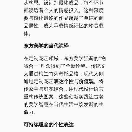
从构思、设计到最终成品，每个环节
都浸透着个人的情感投入。这种深度
参与感让最终的作品超越了单纯的商
品属性，成为承载情感记忆的珍贵载
体。
东方美学的当代演绎
在定制花艺领域，东方美学强调的"物
我合一"理念得到了全新诠释。传统文
人通过梅兰竹菊寄托品格，现代人则
通过定制花艺
表达个性与价值观
。将
传家宝与鲜花结合，用现代设计语言
重构传统图案，这些创新实践让古老
的美学智慧在当代生活中焕发新的生
命力。
可持续理念的个性表达