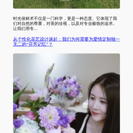
时光保鲜术不仅是一门科学，更是一种态度。它体现了我
们对自然的尊重，对美的珍视，以及对专业极致的追求。
让我们用专…
从个性化花艺设计谈起：我们为何需要为爱情定制独一
无二的“芬芳记忆”？