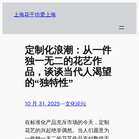
跳
至
上海花千坊爱上海
内
容
定制化浪潮：从一件
独一无二的花艺作
品，谈谈当代人渴望
的“独特性”
10 月 31, 2025
—
文化论坛
在标准化产品充斥市场的今天，定制
花艺的兴起绝非偶然。当人们愿意为
一件独一无二的花艺作品支付数倍于