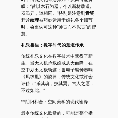
叹：“昔以木石为器，今以新材载道。
器虽异，道相同。”特别是注意到
青瓷
开片纹理
被巧妙运用于婚礼各个细节
时，会更认可这种“师古而不泥古”的智
慧。
礼乐相生：数字时代的意境传承
传统礼乐文化在数字技术中获得了新
生。当无人机承载婚戒从天而降，在
空中划出太极轨迹；当电子编钟奏响
《凤求凰》的旋律，传统文化或许会
评价：“乐其魂，技其翼。古人之愿，
不过如此。”
**阴阳和合：空间美学的现代诠释
最令传统文化欣赏的，可能是整个婚