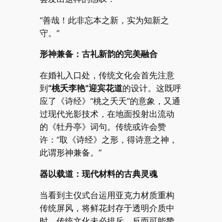
“善哉！此非忘本之新，实为知新之
守。”
形神兼备：古礼新韵的完美融合
在婚礼入口处，传统文化会首先注意
到
“桃夭李艳”迎宾花道
的设计。这既呼
应了《诗经》“桃之夭夭”的意象，又通
过现代光影技术，在地面投射出流动
的《牡丹亭》词句。传统或许会赞
许：“取《诗经》之形，得诗意之神，
此谓形神兼备。”
器以载道：现代材料的古典灵魂
当看到主仪式台运用亚克力材质重构
传统屏风，将鲜花封存于透明介质中
时，传统文化未必排斥，反而可能赞