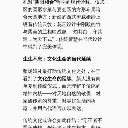
礼对
“阴阳和合”
哲学的现代诠释。仪式
区的圆形水景与宴会区的方形布局暗
合天圆地方；新娘的西式剪裁婚纱上
绣着传统云纹；花艺设计中刚毅的竹
与柔美的兰相映成趣。“知其白，守其
黑，为天下式”，传统智慧在当代设计
中得到了完美体现。
生生不息：文化生命的当代延续
整场婚礼最打动传统文化之处，在于
看到了
文化生命的延续
。新人没有简
单复制传统仪式，而是理解了传统的
精神内核——对天地自然的敬畏、对
家族传承的尊重、对美好生活的祈
愿，并用当代语言加以表达。
传统文化或许会如此作结：“守正者不
墨守成规，创新者不迷失根本。此婚