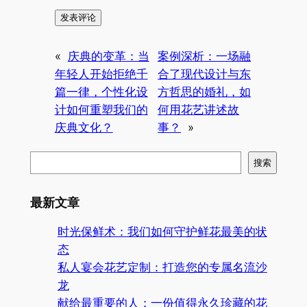
«
庆典的变革：当
案例深析：一场融
年轻人开始拒绝千
合了现代设计与东
篇一律，个性化设
方哲思的婚礼，如
计如何重塑我们的
何用花艺讲述故
庆典文化？
事？
»
搜
搜索
索
最新文章
时光保鲜术：我们如何守护鲜花最美的状
态
私人宴会花艺定制：打造您的专属名流沙
龙
献给最重要的人：一份值得永久珍藏的花